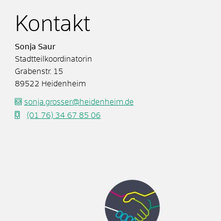
Kontakt
Sonja
Saur
Stadtteilkoordinatorin
Grabenstr. 15
89522
Heidenheim
sonja.grosser@heidenheim.de
(01
76) 34
67
85
06