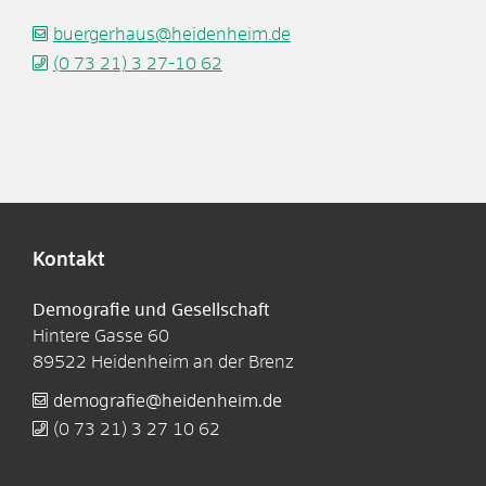
buergerhaus@heidenheim.de
(0
73
21) 3
27-10
62
Kontakt
Demografie und Gesellschaft
Hintere Gasse 60
89522
Heidenheim an der Brenz
demografie@heidenheim.de
(0
73
21) 3
27
10
62